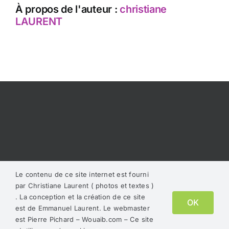
À propos de l'auteur :
christiane
LAURENT
Le contenu de ce site internet est fourni
par Christiane Laurent ( photos et textes )
. La conception et la création de ce site
Les Ateliers du Rêve - 2023
OK
est de Emmanuel Laurent. Le webmaster
Sauf mention contraire, les contenus de ce site sont placés sous
est Pierre Pichard – Wouaib.com – Ce site
licence Creative Commons.