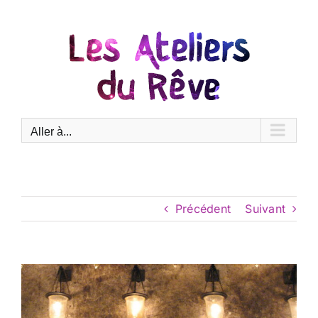
Passer
au
contenu
Aller à...
Précédent
Suivant
Voir
l'image
agrandie