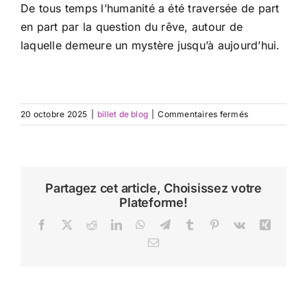
De tous temps l’humanité a été traversée de part
en part par la question du rêve, autour de
laquelle demeure un mystère jusqu’à aujourd’hui.
sur
20 octobre 2025
|
billet de blog
|
Commentaires fermés
Pourquoi
rêve-
t-
on
?
Partagez cet article, Choisissez votre
On
Plateforme!
vous
livre
Facebook
X
Reddit
LinkedIn
WhatsApp
Telegram
Tumblr
Pinterest
Vk
Xing
3
Email
regards
différents