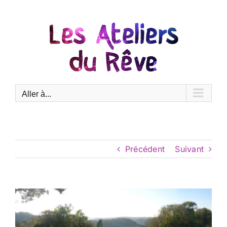
Passer
au
contenu
Aller à...
Précédent
Suivant
Voir
l'image
agrandie