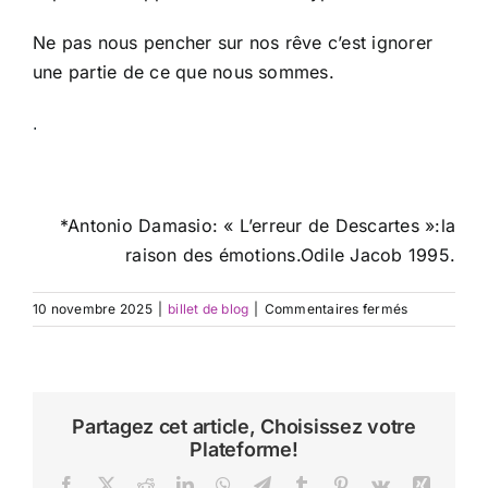
Ne pas nous pencher sur nos rêve c’est ignorer
une partie de ce que nous sommes.
.
*Antonio Damasio: « L’erreur de Descartes »:la
raison des émotions.Odile Jacob 1995.
sur
10 novembre 2025
|
billet de blog
|
Commentaires fermés
Les
rêves
sont-
ils
des
Partagez cet article, Choisissez votre
messages
Plateforme!
?
Facebook
X
Reddit
LinkedIn
WhatsApp
Telegram
Tumblr
Pinterest
Vk
Xing